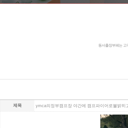
동서출장부페는 고객
제목
ymca의정부캠프장 야간에 캠프파이어로불밝히