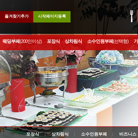
즐겨찾기추가
시작페이지등록
웨딩부페
(200인이상)
포장식
상차림식
소수인원부페
(선택형)
가
포장식
상차림식
소수인원부페
비즈니스