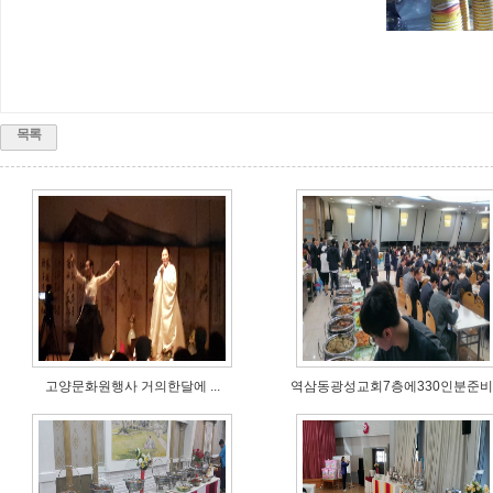
목록
고양문화원행사 거의한달에 ...
역삼동광성교회7층에330인분준비..