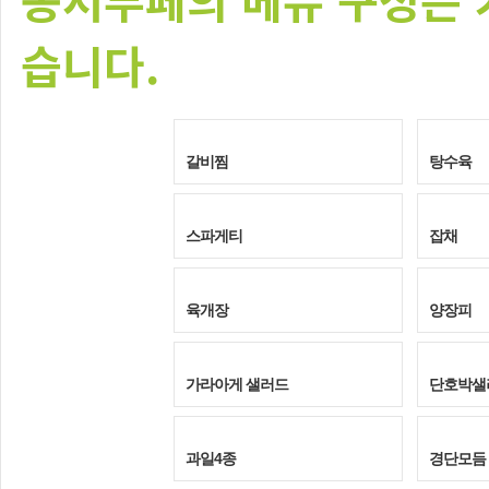
습니다.
갈비찜
탕수육
스파게티
잡채
육개장
양장피
가라아게 샐러드
단호박샐
과일4종
경단모듬