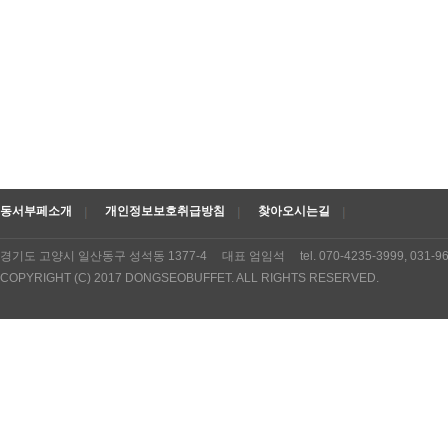
동서부페소개
개인정보보호취급방침
찾아오시는길
경기도 고양시 일산동구 성석동 1377-4 대표 엄임석 tel. 070-4235-3999, 031
COPYRIGHT (C) 2017 DONGSEOBUFFET. ALL RIGHTS RESERVED.