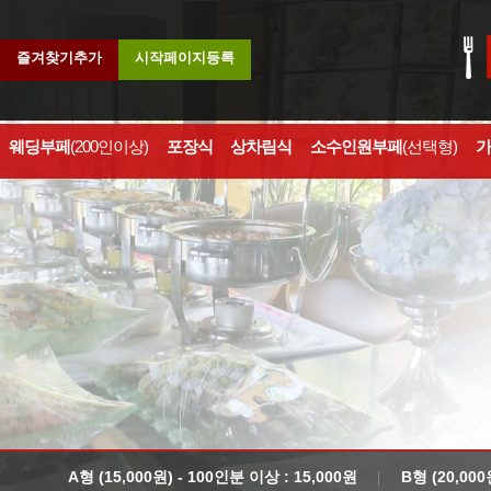
즐겨찾기추가
시작페이지등록
웨딩부페
(200인이상)
포장식
상차림식
소수인원부페
(선택형)
가
A형 (15,000원) - 100인분 이상 : 15,000원
B형 (20,000