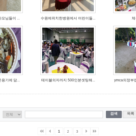
모님들이 ...
수원에위치한병원에서 어린이들...
체
용기에 담...
테이블의자까지 500인분셋팅해...
ymca의정부캠
검색
목록
1
2
3