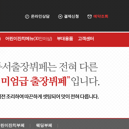
온라인상담
결제신청
예약조회
)
어린이잔치메뉴
(30인이상)
부대용품
고객센터
어린이잔치부페
웨딩부페