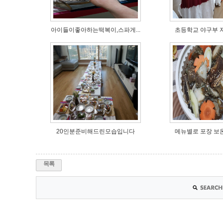
아이들이좋아하는떡복이,스파게...
초등학교 야구부 자
20인분준비해드린모습입니다
메뉴별로 포장 보온
목록