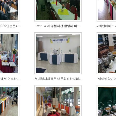
30인분준비...
tvn드라마 명불허전 촬영때 바...
교회인데비즈니스
서 연로하...
부대행사의경우 너무화려하지않...
이미예약이너무