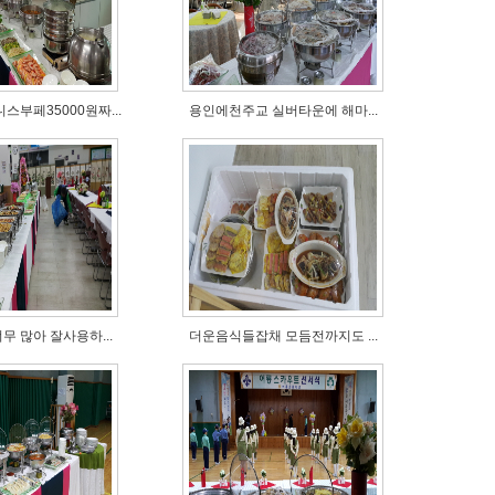
부페35000원짜...
용인에천주교 실버타운에 해마...
 많아 잘사용하...
더운음식들잡채 모듬전까지도 ...