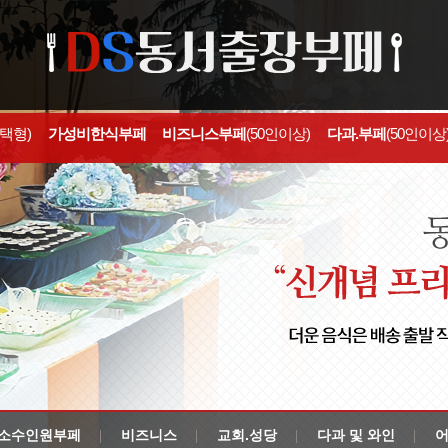
선택형)
가성비한식부페
비즈니스부페
(50인이상)
다과.부페
(50인이상
소수인원부페
비즈니스
교회.성당
다과 및 와인