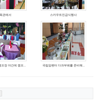
육관에서
스카우트진급식행사
프장 야간에 캠프...
국립암쎈터 다과부페를 준비해...