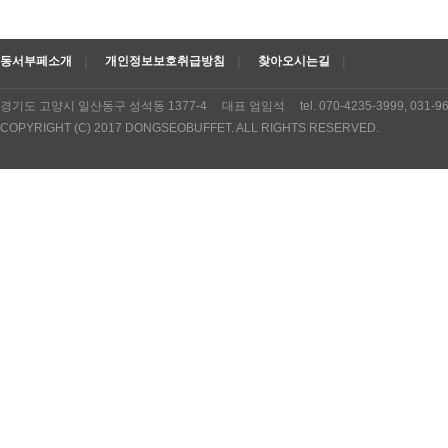
동서부페소개
개인정보보호취급방침
찾아오시는길
경기도 고양시 일산동구 성석동 1377-4 대표 엄임석 tel. 070-4235-3999, 031
COPYRIGHT (C) 2017 DONGSEOBUFFET. ALL RIGHTS RESERVED.