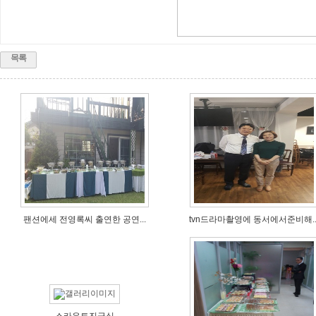
목록
팬션에세 전영록씨 출연한 공연...
tvn드라마촬영에 동서에서준비해..