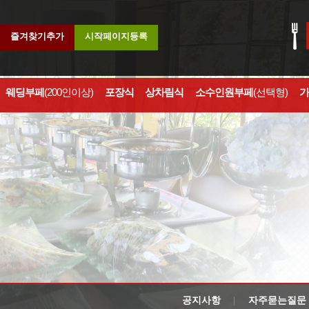
즐겨찾기추가
시작페이지등록
웨딩부페
(200인이상)
포장식
상차림식
소수인원부페
(선택형)
가
공지사항
자주묻는질문