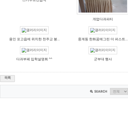
스카우트진급식
개업다과파티
용인 포고읍에 위치한 천주교 봉...
중계동 한화꿈에그린 더 퍼스트...
다과부페 입학설명회 ^^
군부대 행사
목록