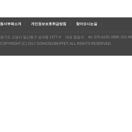
동서부페소개
개인정보보호취급방침
찾아오시는길
경기도 고양시 일산동구 성석동 1377-4 대표 엄임석 tel. 070-4235-3999, 031
COPYRIGHT (C) 2017 DONGSEOBUFFET. ALL RIGHTS RESERVED.