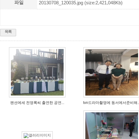
파일
20130708_120035.jpg (size:2,421,048Kb)
목록
팬션에세 전영록씨 출연한 공연...
tvn드라마촬영에 동서에서준비해..