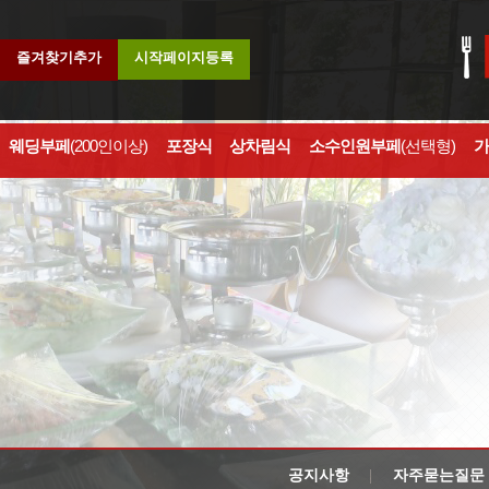
즐겨찾기추가
시작페이지등록
웨딩부페
(200인이상)
포장식
상차림식
소수인원부페
(선택형)
가
공지사항
자주묻는질문