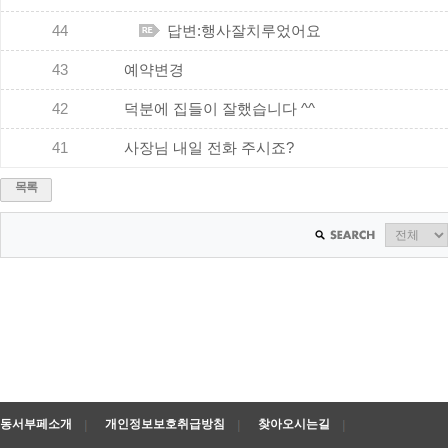
44
답변:행사잘치루었어요
43
예약변경
42
덕분에 집들이 잘했습니다 ^^
41
사장님 내일 전화 주시죠?
목록
동서부페소개
개인정보보호취급방침
찾아오시는길