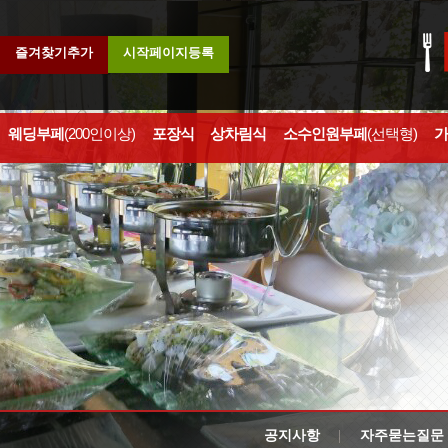
즐겨찾기추가
시작페이지등록
웨딩부페
(200인이상)
포장식
상차림식
소수인원부페
(선택형)
가
공지사항
자주묻는질문