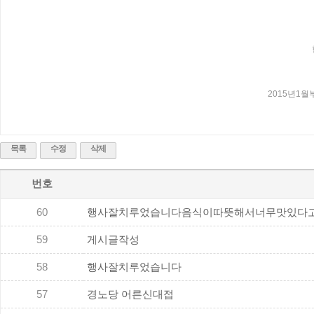
2015년1
목록
수정
삭제
번호
60
행사잘치루었습니다음식이따뜻해서너무맛있다고..
59
게시글작성
58
행사잘치루었습니다
57
경노당 어른신대접