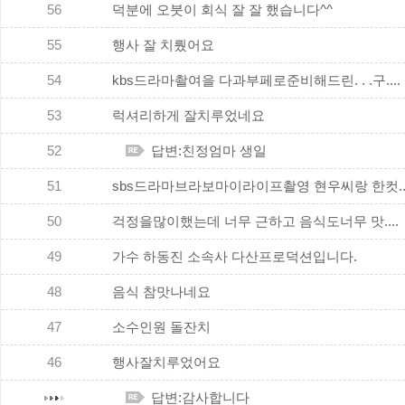
56
덕분에 오붓이 회식 잘 잘 했습니다^^
55
행사 잘 치뤘어요
54
kbs드라마촬여을 다과부페로준비해드린. . .구....
53
럭셔리하게 잘치루었네요
52
답변:친정엄마 생일
51
sbs드라마브라보마이라이프촬영 현우씨랑 한컷...
50
걱정을많이했는데 너무 근하고 음식도너무 맛....
49
가수 하동진 소속사 다산프로덕션입니다.
48
음식 참맛나네요
47
소수인원 돌잔치
46
행사잘치루었어요
답변:감사합니다