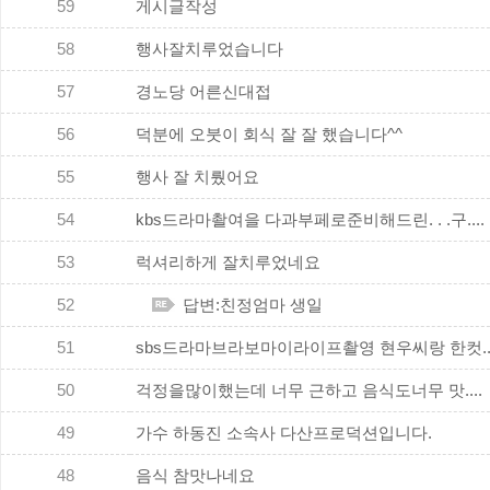
59
게시글작성
58
행사잘치루었습니다
57
경노당 어른신대접
56
덕분에 오붓이 회식 잘 잘 했습니다^^
55
행사 잘 치뤘어요
54
kbs드라마촬여을 다과부페로준비해드린. . .구....
53
럭셔리하게 잘치루었네요
52
답변:친정엄마 생일
51
sbs드라마브라보마이라이프촬영 현우씨랑 한컷...
50
걱정을많이했는데 너무 근하고 음식도너무 맛....
49
가수 하동진 소속사 다산프로덕션입니다.
48
음식 참맛나네요