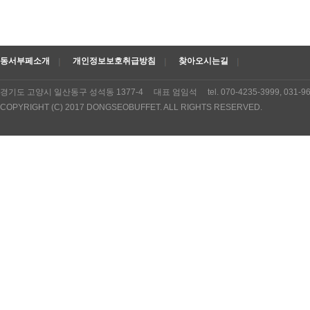
동서부페소개
개인정보보호취급방침
찾아오시는길
경기도 고양시 일산동구 성석동 1377-4 대표 엄임석 tel. 070-4235-3999, 031
COPYRIGHT (C) 2017 DONGSEOBUFFET. ALL RIGHTS RESERVED.