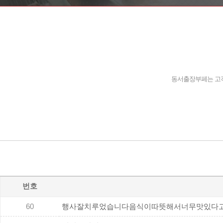
동서출장부페는 고객
번호
60
행사잘치루었습니다음식이따뜻해서너무맛있다고..