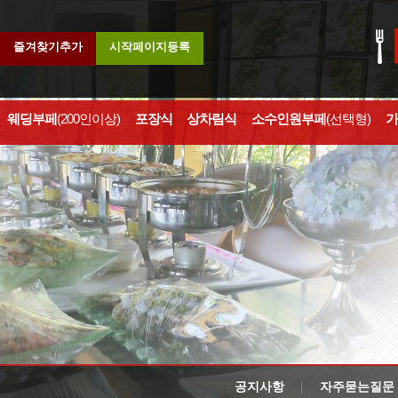
즐겨찾기추가
시작페이지등록
웨딩부페
(200인이상)
포장식
상차림식
소수인원부페
(선택형)
가
공지사항
자주묻는질문