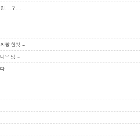
 .구....
 한컷....
 맛....
다.