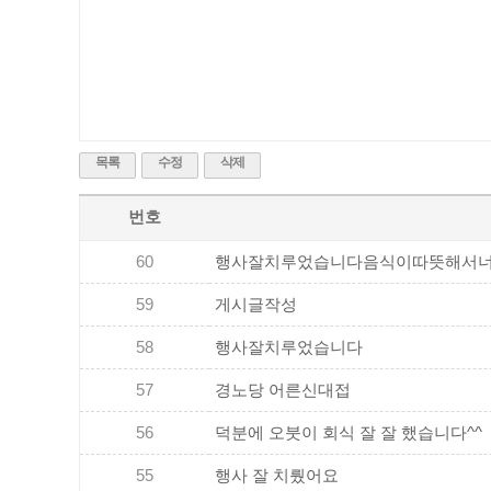
목록
수정
삭제
번호
60
행사잘치루었습니다음식이따뜻해서너무
59
게시글작성
58
행사잘치루었습니다
57
경노당 어른신대접
56
덕분에 오붓이 회식 잘 잘 했습니다^^
55
행사 잘 치뤘어요