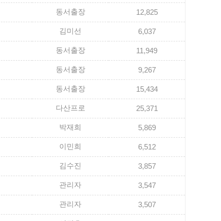
동서출장
12,825
김미선
6,037
동서출장
11,949
동서출장
9,267
동서출장
15,434
다산프로
25,371
박재희
5,869
이민희
6,512
김수진
3,857
관리자
3,547
관리자
3,507