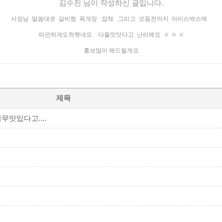
김수진 님이 작성하신 글입니다.
사장님 말씀대로 갈비찜 육개장 잡채 그리고 모듬전까지 아이스박스에
따끈하게도착햇네요 다들맛잇다고 난리예요 ㅎ ㅎ ㅎ
홍보많이 해드릴게요
제목
맛있다고....