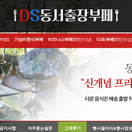
선택형)
가성비한식부페
비즈니스부페
(50인이상)
다과.부페
(50인이상
공지사항
자주묻는질문
고객후기
행사갤러리&행사정