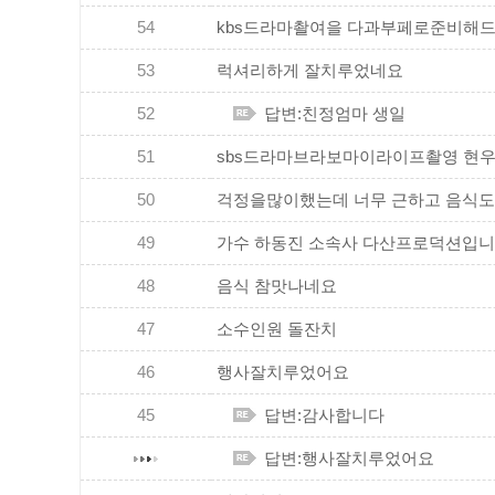
54
kbs드라마촬여을 다과부페로준비해드린. .
53
럭셔리하게 잘치루었네요
52
답변:친정엄마 생일
51
sbs드라마브라보마이라이프촬영 현우씨랑
50
걱정을많이했는데 너무 근하고 음식도너무
49
가수 하동진 소속사 다산프로덕션입니
48
음식 참맛나네요
47
소수인원 돌잔치
46
행사잘치루었어요
45
답변:감사합니다
답변:행사잘치루었어요