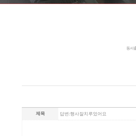
동서출
제목
답변:행사잘치루었어요