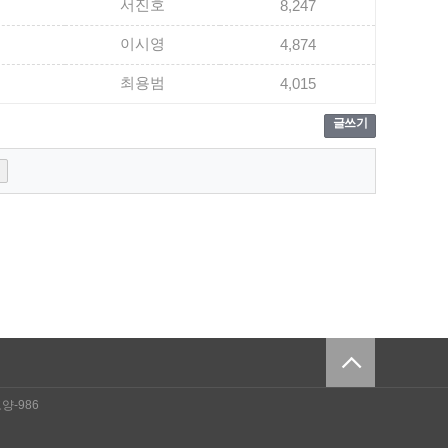
서진호
8,247
이시영
4,874
최용범
4,015
글쓰기
양-986