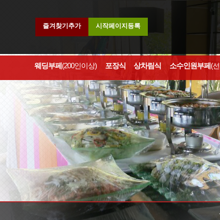
즐겨찾기추가
시작페이지등록
웨딩부페
(200인이상)
포장식
상차림식
소수인원부페
(