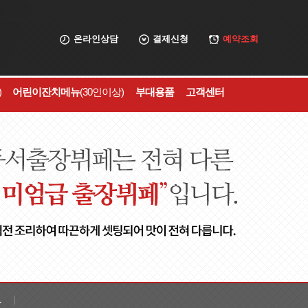
온라인상담
결제신청
예약조회
)
어린이잔치메뉴
(30인이상)
부대용품
고객센터
보