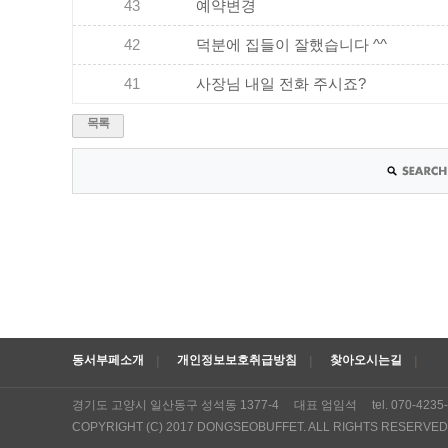
43
예약변경
42
덕분에 집들이 잘했습니다 ^^
41
사장님 내일 전화 주시죠?
목록
동서부페소개
개인정보보호취급방침
찾아오시는길
경기도 고양시 일산동구 성석동 1377-4 대표 엄임석 tel. 070-4235-
COPYRIGHT (C) 2017 DONGSEOBUFFET. ALL RIGHTS RESERVED