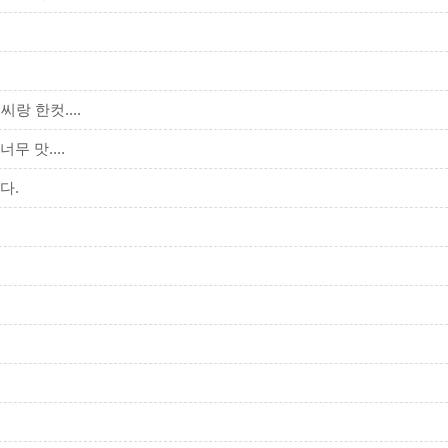
 한컷....
 맛....
다.