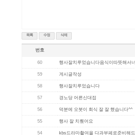
목록
수정
삭제
번호
60
행사잘치루었습니다음식이따뜻해서너무
59
게시글작성
58
행사잘치루었습니다
57
경노당 어른신대접
56
덕분에 오붓이 회식 잘 잘 했습니다^^
55
행사 잘 치뤘어요
54
kbs드라마촬여을 다과부페로준비해드린. .