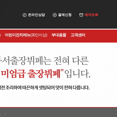
온라인상담
결제신청
예약조회
)
어린이잔치메뉴
(30인이상)
부대용품
고객센터
보