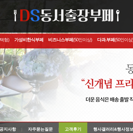
선택형)
가성비한식부페
비즈니스부페
(50인이상)
다과.부페
(50인이상
공지사항
자주묻는질문
고객후기
행사갤러리&행사정