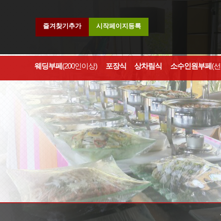
즐겨찾기추가
시작페이지등록
웨딩부페
(200인이상)
포장식
상차림식
소수인원부페
(