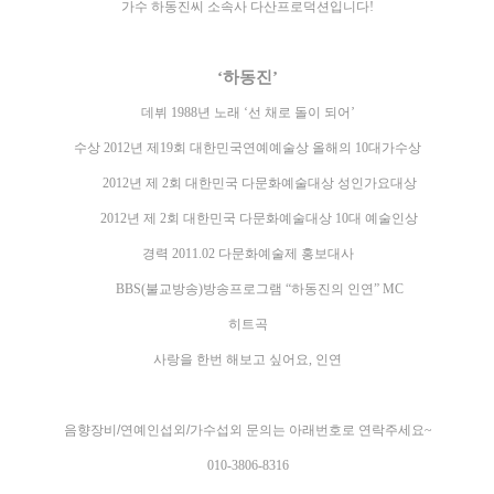
가수 하동진씨 소속사 다산프로덕션입니다
!
‘
하동진
’
데뷔
1988
년 노래
‘
선 채로 돌이 되어
’
수상
2012
년 제
19
회 대한민국연예예술상 올해의
10
대가수상
2012
년 제
2
회 대한민국 다문화예술대상 성인가요대상
2012
년 제
2
회 대한민국 다문화예술대상
10
대 예술인상
경력
2011.02
다문화예술제 홍보대사
BBS(
불교방송
)
방송프로그램
“
하동진의 인연
” MC
히트곡
사랑을 한번 해보고 싶어요
,
인연
음향장비/연예인섭외/가수섭외 문의는 아래번호로 연락주세요
~
010-3806-8316