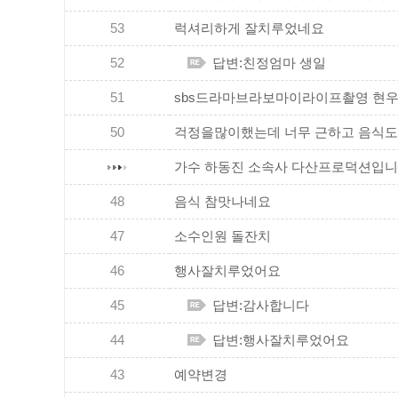
53
럭셔리하게 잘치루었네요
52
답변:친정엄마 생일
51
sbs드라마브라보마이라이프촬영 현우씨랑
50
걱정을많이했는데 너무 근하고 음식도너무
가수 하동진 소속사 다산프로덕션입니
48
음식 참맛나네요
47
소수인원 돌잔치
46
행사잘치루었어요
45
답변:감사합니다
44
답변:행사잘치루었어요
43
예약변경