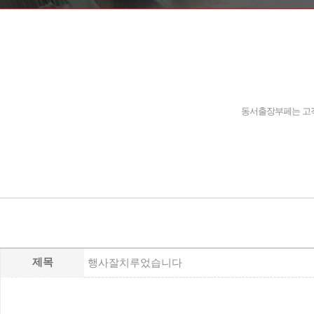
동서출장부페는 고객
제목
행사잘치루었습니다