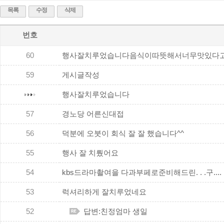
목록
수정
삭제
번호
60
행사잘치루었습니다음식이따뜻해서너무맛있다고..
59
게시글작성
행사잘치루었습니다
57
경노당 어른신대접
56
덕분에 오붓이 회식 잘 잘 했습니다^^
55
행사 잘 치뤘어요
54
kbs드라마촬여을 다과부페로준비해드린. . .구....
53
럭셔리하게 잘치루었네요
52
답변:친정엄마 생일