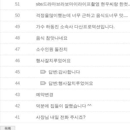
51
sbs드라마브라보마이라이프촬영 현우씨랑 한컷...
50
걱정을많이했는데 너무 근하고 음식도너무 맛....
49
가수 하동진 소속사 다산프로덕션입니다.
48
음식 참맛나네요
47
소수인원 돌잔치
46
행사잘치루었어요
45
답변:감사합니다
44
답변:행사잘치루었어요
43
예약변경
42
덕분에 집들이 잘했습니다 ^^
41
사장님 내일 전화 주시죠?
목록